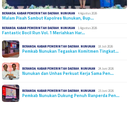
BERANDA
,
KABAR PEMERINTAH DAERAH
,
NUNUKAN
4 Agustus 2026
Malam Pisah Sambut Kapolres Nunukan, Bup…
BERANDA
,
KABAR PEMERINTAH DAERAH
,
NUNUKAN
1 Agustus 2026
Fantastic Bocil Run Vol. 1 Meriahkan Har…
BERANDA
,
KABAR PEMERINTAH DAERAH
,
NUNUKAN
18 Juli 2026
Pemkab Nunukan Tegaskan Komitmen Tingkat…
BERANDA
,
KABAR PEMERINTAH DAERAH
,
NUNUKAN
24 Juni 2026
Nunukan dan Unhas Perkuat Kerja Sama Pen…
BERANDA
,
KABAR PEMERINTAH DAERAH
,
NUNUKAN
23 Juni 2026
Pemkab Nunukan Dukung Penuh Ranperda Pen…