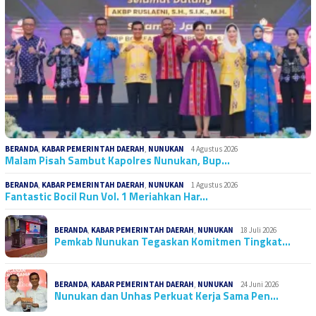
BERANDA
,
KABAR PEMERINTAH DAERAH
,
NUNUKAN
4 Agustus 2026
Malam Pisah Sambut Kapolres Nunukan, Bup…
BERANDA
,
KABAR PEMERINTAH DAERAH
,
NUNUKAN
1 Agustus 2026
Fantastic Bocil Run Vol. 1 Meriahkan Har…
BERANDA
,
KABAR PEMERINTAH DAERAH
,
NUNUKAN
18 Juli 2026
Pemkab Nunukan Tegaskan Komitmen Tingkat…
BERANDA
,
KABAR PEMERINTAH DAERAH
,
NUNUKAN
24 Juni 2026
Nunukan dan Unhas Perkuat Kerja Sama Pen…