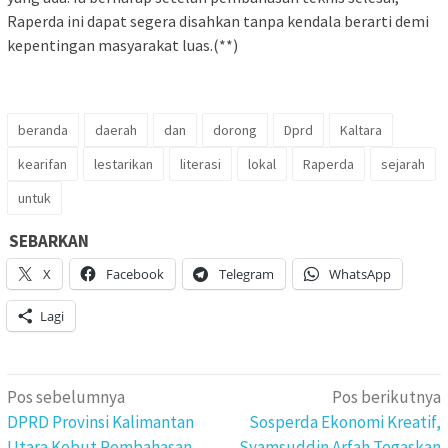
Raperda ini dapat segera disahkan tanpa kendala berarti demi
kepentingan masyarakat luas.(**)
beranda
daerah
dan
dorong
Dprd
Kaltara
kearifan
lestarikan
literasi
lokal
Raperda
sejarah
untuk
SEBARKAN
X
Facebook
Telegram
WhatsApp
Lagi
Navigasi
Pos sebelumnya
Pos berikutnya
pos
DPRD Provinsi Kalimantan
Sosperda Ekonomi Kreatif,
Utara Kebut Pembahasan
Syamsuddin Arfah Tegaskan