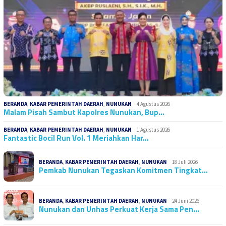
BERANDA
,
KABAR PEMERINTAH DAERAH
,
NUNUKAN
4 Agustus 2026
Malam Pisah Sambut Kapolres Nunukan, Bup…
BERANDA
,
KABAR PEMERINTAH DAERAH
,
NUNUKAN
1 Agustus 2026
Fantastic Bocil Run Vol. 1 Meriahkan Har…
BERANDA
,
KABAR PEMERINTAH DAERAH
,
NUNUKAN
18 Juli 2026
Pemkab Nunukan Tegaskan Komitmen Tingkat…
BERANDA
,
KABAR PEMERINTAH DAERAH
,
NUNUKAN
24 Juni 2026
Nunukan dan Unhas Perkuat Kerja Sama Pen…