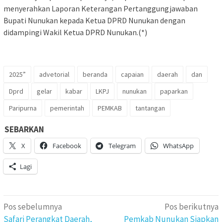
menyerahkan Laporan Keterangan Pertanggungjawaban
Bupati Nunukan kepada Ketua DPRD Nunukan dengan
didampingi Wakil Ketua DPRD Nunukan.(*)
2025”
advetorial
beranda
capaian
daerah
dan
Dprd
gelar
kabar
LKPJ
nunukan
paparkan
Paripurna
pemerintah
PEMKAB
tantangan
SEBARKAN
X
Facebook
Telegram
WhatsApp
Lagi
Navigasi
Pos sebelumnya
Pos berikutnya
pos
Safari Perangkat Daerah,
Pemkab Nunukan Siapkan