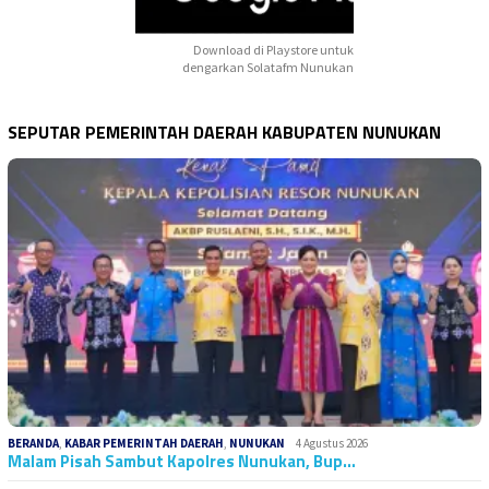
Download di Playstore untuk
dengarkan Solatafm Nunukan
SEPUTAR PEMERINTAH DAERAH KABUPATEN NUNUKAN
BERANDA
,
KABAR PEMERINTAH DAERAH
,
NUNUKAN
4 Agustus 2026
Malam Pisah Sambut Kapolres Nunukan, Bup…