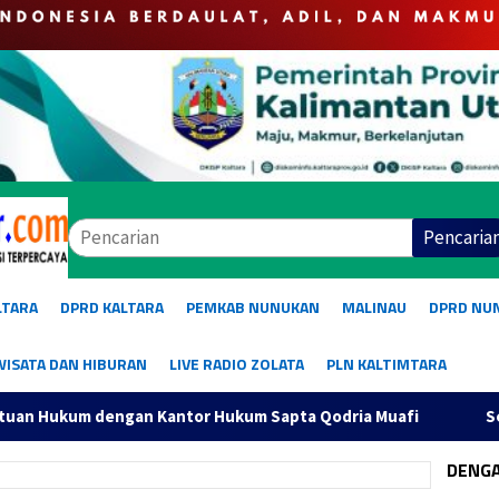
Pencaria
LTARA
DPRD KALTARA
PEMKAB NUNUKAN
MALINAU
DPRD NU
WISATA DAN HIBURAN
LIVE RADIO ZOLATA
PLN KALTIMTARA
or Hukum Sapta Qodria Muafi
Sekprov Instruksikan Peran
DENG