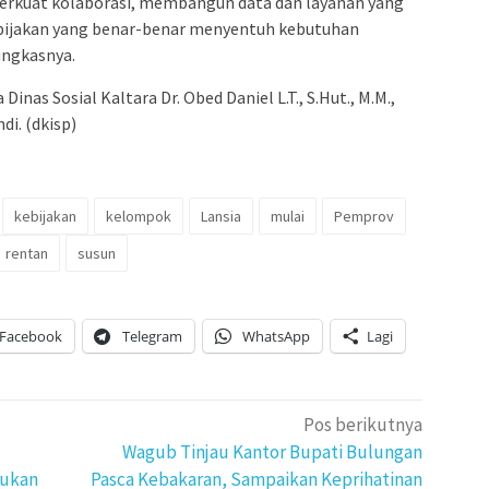
erkuat kolaborasi, membangun data dan layanan yang
ebijakan yang benar-benar menyentuh kebutuhan
pungkasnya.
Dinas Sosial Kaltara Dr. Obed Daniel L.T., S.Hut., M.M.,
di. (dkisp)
kebijakan
kelompok
Lansia
mulai
Pemprov
rentan
susun
Facebook
Telegram
WhatsApp
Lagi
Pos berikutnya
Wagub Tinjau Kantor Bupati Bulungan
nukan
Pasca Kebakaran, Sampaikan Keprihatinan