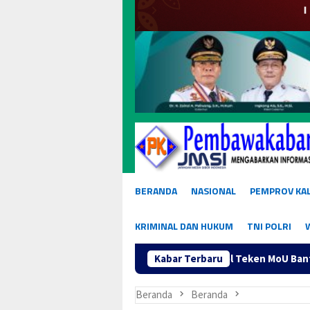
BERANDA
NASIONAL
PEMPROV KA
KRIMINAL DAN HUKUM
TNI POLRI
anisasi Pers, JMSI Babel Teken MoU Bantuan Hukum dengan Kant
Kabar Terbaru
Beranda
Beranda