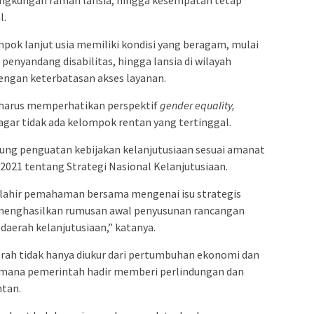
l.
ok lanjut usia memiliki kondisi yang beragam, mulai
 penyandang disabilitas, hingga lansia di wilayah
engan keterbatasan akses layanan.
n harus memperhatikan perspektif
gender equality,
agar tidak ada kelompok rentan yang tertinggal.
ung penguatan kebijakan kelanjutusiaan sesuai amanat
021 tentang Strategi Nasional Kelanjutusiaan.
i lahir pemahaman bersama mengenai isu strategis
us menghasilkan rumusan awal penyusunan rancangan
daerah kelanjutusiaan,” katanya.
h tidak hanya diukur dari pertumbuhan ekonomi dan
auh mana pemerintah hadir memberi perlindungan dan
tan.