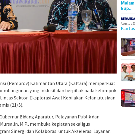
Malam 
Bup…
BERAND
Agustus 2
Fantas
si (Pemprov) Kalimantan Utara (Kaltara) memperkuat
embangunan yang inklusif dan berpihak pada kelompok
i Lintas Sektor: Eksplorasi Awal Kebijakan Kelanjutusiaan
amis (21/5).
 Gubernur Bidang Aparatur, Pelayanan Publik dan
h Mursalin, M.P., membuka kegiatan sekaligus
ram Sinergi dan Kolaborasi untuk Akselerasi Layanan