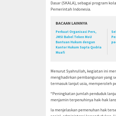
Dasar (SKALA), sebagai program kol
Pemerintah Indonesia.
BACAAN LAINNYA
Perkuat Organisasi Pers,
Se
JMSI Babel Teken MoU
Pe
Bantuan Hukum dengan
pa
Kantor Hukum Sapta Qodria
Muafi
Menurut Syahrullah, kegiatan ini me
menghadirkan pembangunan yang se
termasuk lanjut usia, memperoleh pe
“Peningkatan jumlah penduduk lanju
menjamin terpenuhinya hak-hak lansia
Ia menjelaskan pemenuhan hak ters
sosial, administrasi kependudukan, 