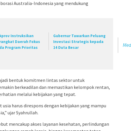
aborasi Australia-Indonesia yang mendukung
kprov Instruksikan
Gubernur Tawarkan Peluang
rangkat Daerah Fokus
Investasi Strategis kepada
Med
da Program Prioritas
14 Duta Besar
njadi bentuk komitmen lintas sektor untuk
makin berkeadilan dan memastikan kelompok rentan,
rhatian melalui kebijakan yang tepat.
t usia harus direspons dengan kebijakan yang mampu
,” ujar Syahrullah.
ebut mencakup akses layanan kesehatan, perlindungan
lingkungan ramah lansia, hingga kesempatan tetap