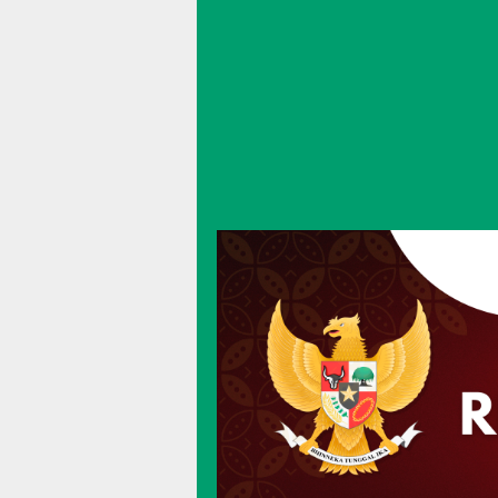
Loncat
ke
konten