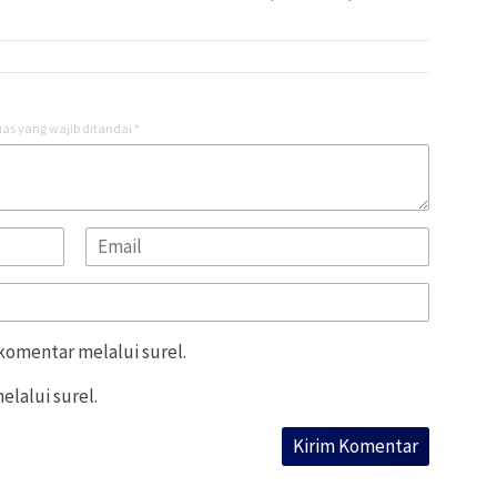
as yang wajib ditandai
*
 komentar melalui surel.
elalui surel.