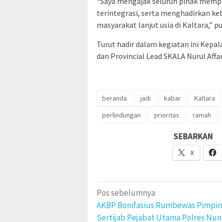
“Saya mengajak seluruh pihak memp
terintegrasi, serta menghadirkan k
masyarakat lanjut usia di Kaltara,” 
Turut hadir dalam kegiatan ini Kepala 
dan Provincial Lead SKALA Nurul Affan
beranda
jadi
kabar
Kaltara
perlindungan
prioritas
ramah
SEBARKAN
X
Navigasi
Pos sebelumnya
pos
AKBP Bonifasius Rumbewas Pimpin
Sertijab Pejabat Utama Polres Nu