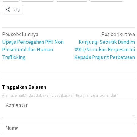
Lagi
Navigasi
Pos sebelumnya
Pos berikutnya
pos
Upaya Pencegahan PMI Non
Kunjungi Sebatik Dandim
Prosedural dan Human
0911/Nunukan Berpesan Ini
Trafficking
Kepada Prajurit Perbatasan
Tinggalkan Balasan
Alamat email Anda tidak akan dipublikasikan.
Ruas yang wajib ditandai
*