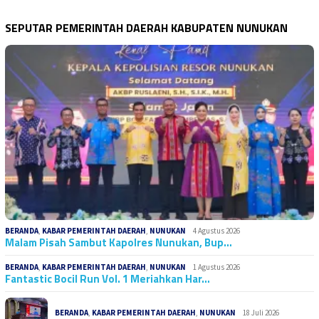
SEPUTAR PEMERINTAH DAERAH KABUPATEN NUNUKAN
BERANDA
,
KABAR PEMERINTAH DAERAH
,
NUNUKAN
4 Agustus 2026
Malam Pisah Sambut Kapolres Nunukan, Bup…
BERANDA
,
KABAR PEMERINTAH DAERAH
,
NUNUKAN
1 Agustus 2026
Fantastic Bocil Run Vol. 1 Meriahkan Har…
BERANDA
,
KABAR PEMERINTAH DAERAH
,
NUNUKAN
18 Juli 2026