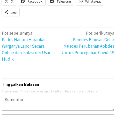
X
Facebook
Telegram
WhatsApp
Lagi
Navigasi
Pos sebelumnya
Pos berikutnya
pos
Kades Hanura Harapkan
Pemdes Binusan Gelar
Warganya Lapor Secara
Musdes Perubahan Apbdes
Online dan Isolasi diri Usai
Untuk Pencegahan Covid-19
Mudik
Tinggalkan Balasan
Alamat email Anda tidak akan dipublikasikan.
Ruas yang wajib ditandai
*