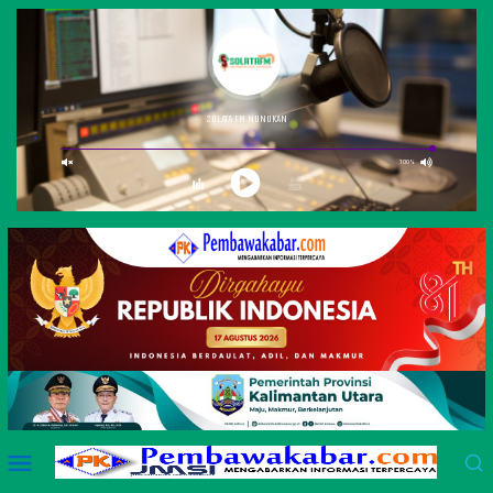
Loncat
ke
konten
Menu
Mobile