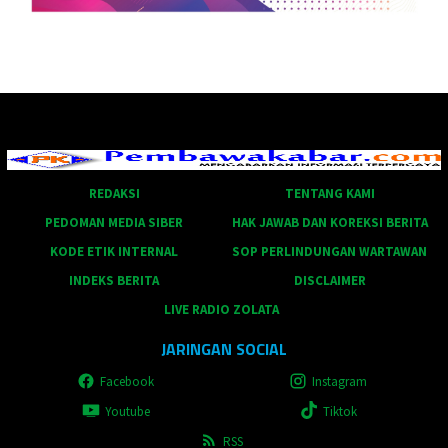
REDAKSI
TENTANG KAMI
PEDOMAN MEDIA SIBER
HAK JAWAB DAN KOREKSI BERITA
KODE ETIK INTERNAL
SOP PERLINDUNGAN WARTAWAN
INDEKS BERITA
DISCLAIMER
LIVE RADIO ZOLATA
JARINGAN SOCIAL
Facebook
Instagram
Youtube
Tiktok
RSS