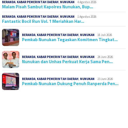
BERANDA
,
KABAR PEMERINTAH DAERAH
,
NUNUKAN
4 Agustus 2026
Malam Pisah Sambut Kapolres Nunukan, Bup…
BERANDA
,
KABAR PEMERINTAH DAERAH
,
NUNUKAN
1 Agustus 2026
Fantastic Bocil Run Vol. 1 Meriahkan Har…
BERANDA
,
KABAR PEMERINTAH DAERAH
,
NUNUKAN
18 Juli 2026
Pemkab Nunukan Tegaskan Komitmen Tingkat…
BERANDA
,
KABAR PEMERINTAH DAERAH
,
NUNUKAN
24 Juni 2026
Nunukan dan Unhas Perkuat Kerja Sama Pen…
BERANDA
,
KABAR PEMERINTAH DAERAH
,
NUNUKAN
23 Juni 2026
Pemkab Nunukan Dukung Penuh Ranperda Pen…