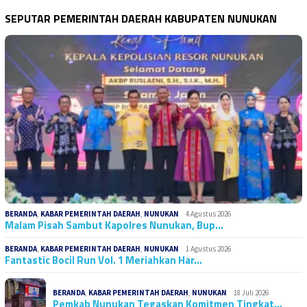
SEPUTAR PEMERINTAH DAERAH KABUPATEN NUNUKAN
BERANDA
,
KABAR PEMERINTAH DAERAH
,
NUNUKAN
4 Agustus 2026
Malam Pisah Sambut Kapolres Nunukan, Bup…
BERANDA
,
KABAR PEMERINTAH DAERAH
,
NUNUKAN
1 Agustus 2026
Fantastic Bocil Run Vol. 1 Meriahkan Har…
BERANDA
,
KABAR PEMERINTAH DAERAH
,
NUNUKAN
18 Juli 2026
Pemkab Nunukan Tegaskan Komitmen Tingkat…